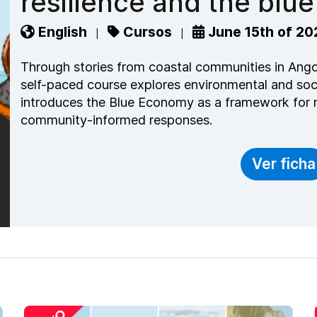
resiliencia y economía 
Español
Cursos
15 de junio de 
|
|
A través de historias de Angola, Chile, Jamaica y
explora los cambios ambientales y sociales que afe
Economía Azul como un marco para promover respu
resilientes.
Ver ficha