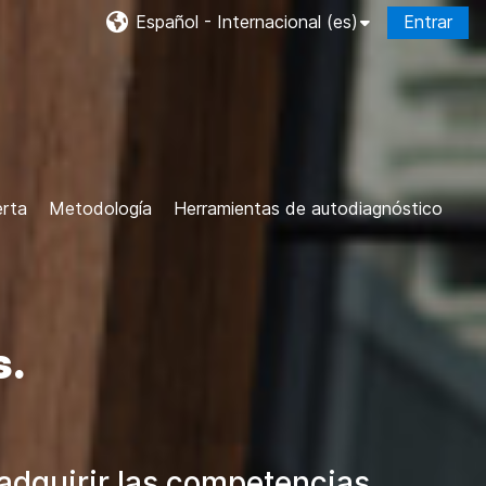
Español - Internacional ‎(es)‎
Entrar
erta
Metodología
Herramientas de autodiagnóstico
s.
adquirir las competencias