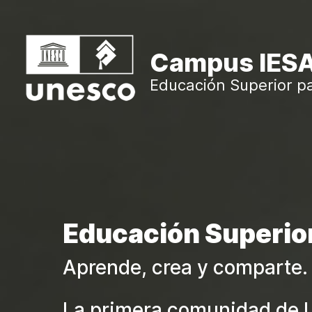
Salta al contenido principal
Campus IES
Educación Superior p
Educación Superior
Aprende, crea y comparte.
La primera comunidad de L