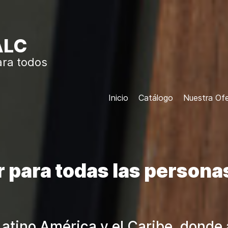
ALC
ara todos
Inicio
Catálogo
Nuestra Of
 para todas las persona
atino América y el Caribe, donde 