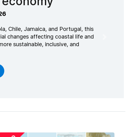
azul
2026
 Portugal, este curso autoguiado
ctan la vida costera e introduce la
Next
estas más sostenibles, inclusivas y