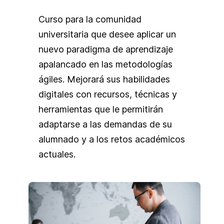
Mis principales líneas de investigación
NAFSA Senior Fellows in
y trabajo son la identificación e
Curso para la comunidad
Internationalization (2011- 2014)
implementación metodologías
universitaria que desee aplicar un
(EE.UU). Galardonada con el Award of
innovadoras de aprendizaje como
nuevo paradigma de aprendizaje
Distinction 2010 del CONAHEC por su
socialLearning, MOOCs y gamificación
apalancado en las metodologías
contribución extraordinaria a la
para mejorar la eficacia de las
ágiles. Mejorará sus habilidades
colaboración académica en América
soluciones de aprendizaje.
digitales con recursos, técnicas y
del Norte y ganadora del Premio
herramientas que le permitirán
AMPEI 2006 por su contribución
adaptarse a las demandas de su
destacada a la internacionalización de
alumnado y a los retos académicos
la educación superior mexicana.
actuales.