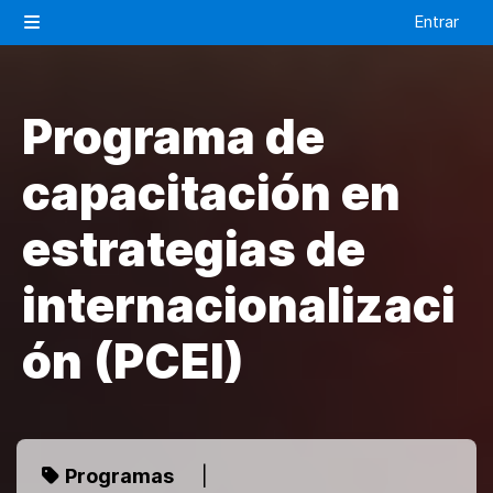
Salta al contenido principal
Entrar
Panel lateral
Programa de
capacitación en
estrategias de
internacionalizaci
ón (PCEI)
Programas
|