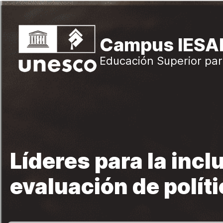
Salta al contenido principal
Campus IESA
Educación Superior par
Líderes para la incl
evaluación de polít