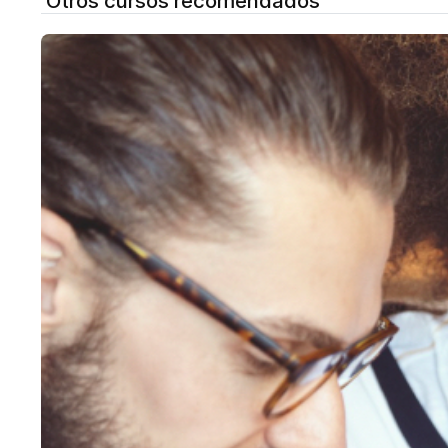
Otros cursos recomendados
Por mi bagaje profesional, en el año 2021 se me
Referencias"
Mujer referente"
https://www.executivasdegalicia.org/portfolio
Referencia en el Fichero virtual de autoridades.
https://viaf.org/viaf/search?
query=local.personalNames%20all%20%22An
Referencia en la biblioteca nacional de España.
http://datos.bne.es/persona/XX4603692.html