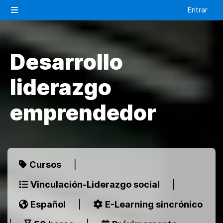
Salta al contenido principal
Entrar
Panel lateral
Desarrollo
liderazgo
emprendedor
Cursos
|
Vinculación-Liderazgo social
|
Español
|
E-Learning sincrónico