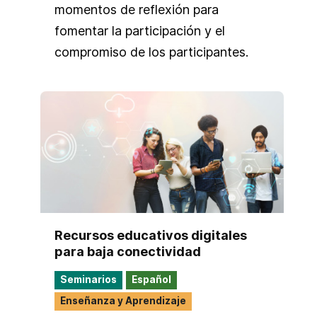
proyectos en RedColsi y ser miembro
momentos de reflexión para
activo de la comunidad Redolac.
fomentar la participación y el
Busco continuamente nuevos desafíos
compromiso de los participantes.
y oportunidades para seguir creciendo
profesionalmente en el campo de la
tecnología educativa y las TIC.
Recursos educativos digitales
para baja conectividad
Seminarios
Español
Enseñanza y Aprendizaje