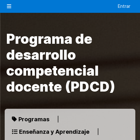
Salta al contenido principal
Entrar
Panel lateral
Programa de
desarrollo
competencial
docente (PDCD)
Programas
|
Enseñanza y Aprendizaje
|