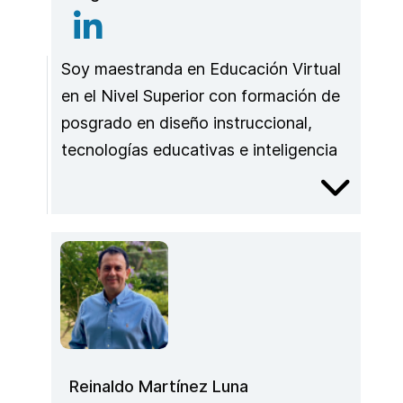
Soy maestranda en Educación Virtual
en el Nivel Superior con formación de
posgrado en diseño instruccional,
tecnologías educativas e inteligencia
artificial aplicada a la educación. Me
desempeño como directora del Centro
de Capacitación, Información e
Investigación Educativa (CIIE),
docente de la Universidad Pedagógica
Nacional (UNIPE) y asesora
pedagógica del Instituto Internacional
para la Educación Superior en América
Reinaldo Martínez Luna
Latina y el Caribe (IESALC-UNESCO).