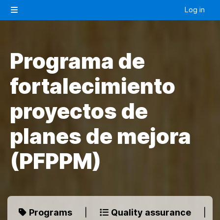
Skip to main content
Log in
Side panel
Programa de
fortalecimiento
proyectos de
planes de mejora
(PFPPM)
Programs
|
Quality assurance
|