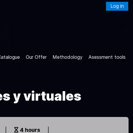
Log in
Catalogue
Our Offer
Methodology
Asessment tools
s y virtuales
|
4 hours
|