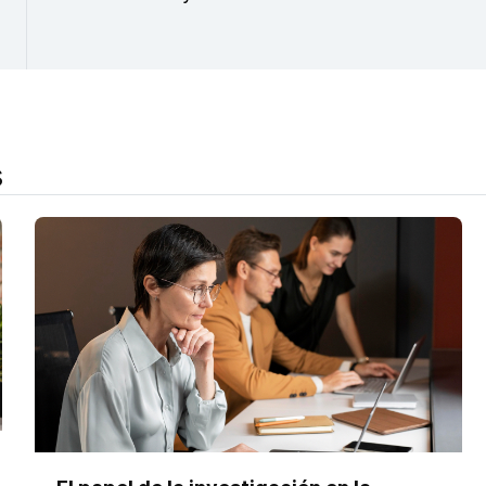
Noruega). Coordinadora Académica de UNESCO –
e Implementación de Estrategias para la Continu
(Ministerio de Educación - MINEDU). Par Evaluad
Acreditación (CNA – Colombia).
s