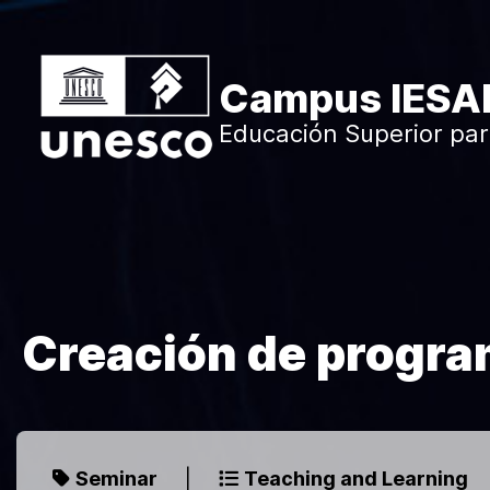
Skip to main content
Campus IESA
Educación Superior par
Creación de progra
Seminar
|
Teaching and Learning