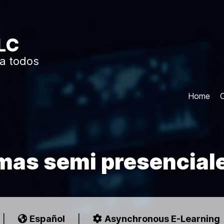
LC
a todos
Home
mas semi presenciale
|
Español
|
Asynchronous E-Learning