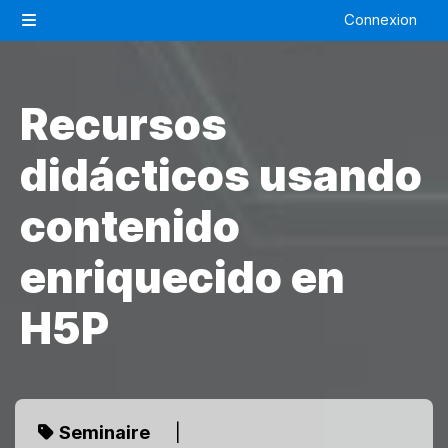
Passer au contenu principal
Connexion
Panneau latéral
Recursos
didácticos usando
contenido
enriquecido en
H5P
Seminaire
|