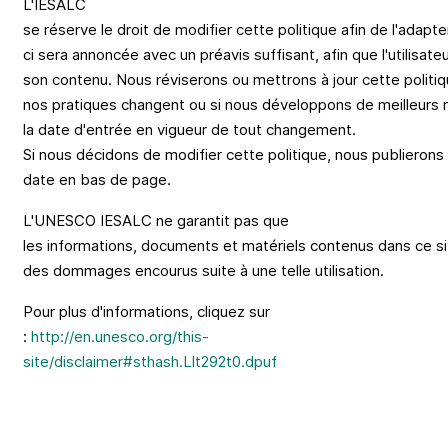
L'IESALC
se
réserve
le
droit
de
modifier
cette
politique
afin
de
l'adapte
ci
sera
annoncée
avec
un
préavis
suffisant
,
afin
que
l'utilisate
son
contenu
.
Nous
réviserons
ou
mettrons
à
jour
cette
politi
nos
pratiques
changent
ou
si
nous
développons
de
meilleurs
la date
d'entrée
en
vigueur
de
tout
changement
.
Si
nous
décidons
de
modifier
cette
politique
,
nous
publierons
date en
bas
de page.
L'UNESCO IESALC
ne
garantit
pas
que
les
informations
,
documents
et
matériels
contenus
dans
ce
s
des
dommages
encourus
suite à une
telle
utilisation
.
Pour plus
d'informations
,
cliquez
sur
:
http://en.unesco.org/this-
site/disclaimer#sthash.Llt292t0.dpuf