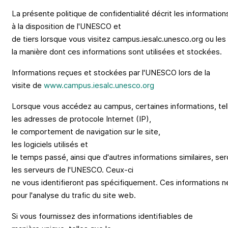
La
présente
politique
de
confidentialité
décrit
les
information
à la
disposition
de
l'UNESCO
et
de
tiers
lorsque
vous
visitez
campus.iesalc.unesco.org
ou
les
la
manière
dont
ces
informations
sont
utilisées
et
stockées
.
Informations
reçues
et
stockées
par
l'UNESCO
lors
de la
visite de
www.
campus.
i
esalc.unesco.org
Lorsque
vous
accédez
au
campus,
certaines
informations
,
tel
les
adresses
de protocole Internet (IP),
le
comportement
de
navigation
sur le
site
,
les
logiciels
utilisés
et
le
temps
passé
,
ainsi
que
d'autres
informations
similaires
,
ser
les
serveurs
de
l'UNESCO
.
Ceux
-ci
ne
vous
identifieront
pas
spécifiquement
.
Ces
informations
n
pour
l'analyse
du
trafic
du site web.
Si
vous
fournissez
des
informations
identifiables
de