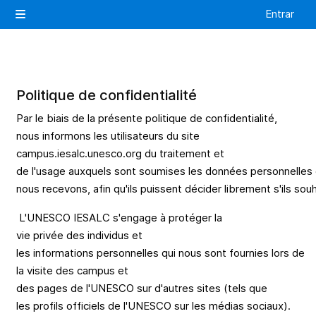
Salta al contenido principal
Entrar
Panel lateral
Politique de
confidentialité
Par le
biais
de la
présente
politique de
confidentialité
,
nous
informons
les
utilisateurs
du site
campus.iesalc.unesco.org du
traitement
et
de
l'usage
auxquels
sont
soumises
les
données
personnelles
nous
recevons
,
afin
qu'ils
puissent
décider
librement
s'ils
souh
L'UNESCO IESALC
s'engage
à
protéger
la
vie
privée
des
individus
et
les
informations
personnelles
qui
nous
sont
fournies
lors
de
la visite des campus et
des
pages
de
l'UNESCO
sur
d'autres
sites
(
tels
que
les
profils
officiels
de
l'UNESCO
sur les
médias
sociaux
).