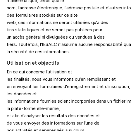
manière unique,
telles
que le
nom,
l'adresse
électronique
,
l'adresse
postale
et
d'autres
inf
des
formulaires
stockés
sur
ce
site
web,
ces
informations
ne
seront
utilisées
qu'à
des
fins
statistiques
et ne
seront
pas
publiées
pour
un
accès
général
ni
divulguées
ou
vendues à des
tiers.
Toutefois
,
l'IESALC
n'assume
aucune
responsabilité
qua
la
sécurité
de ces
informations
.
Utilisation
et
objectifs
En ce
qui
concerne
l'utilisation
et
les
finalités
,
nous
vous
informons
qu'en
remplissant
et
en
envoyant
les
formulaires
d'enregistrement
et
d'inscription
les
données
et
les
informations
fournies
soient
incorporées
dans
un
fichier
in
la
plate
-forme elle-
même
,
et
afin
d'analyser
les
résultats
des
données
et
de
vous
envoyer
des
informations
sur
l'une
de
nos
activités
et
services
liés
aux
cours
.