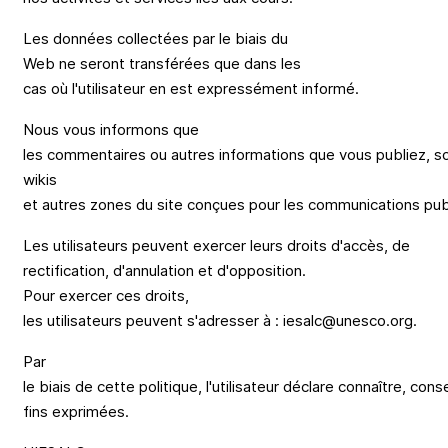
Les
données
collectées
par le
biais
du
Web
ne
seront
transférées
que
dans
les
cas
où
l'utilisateur
en
est
expressément
informé.
Nous
vous
informons
que
les
commentaires
ou
autres
informations
que
vous
publiez
,
so
wikis
et
autres
zones
du
site
conçues
pour
les
communications
pub
Les
utilisateurs
peuvent
exercer
leurs
droits
d'accès
, de
rectification,
d'annulation
et
d'opposition
.
Pour
exercer
ces
droits,
les
utilisateurs
peuvent
s'adresser
à :
iesalc@unesco.org.
Par
le
biais
de
cette
politique,
l'utilisateur
déclare
connaître
,
conse
fins
exprimées
.