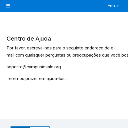
Salta al contenido principal
Entrar
Panel lateral
Centro de
Ajuda
Por favor,
escreva
-nos para o
seguinte
endereço
de e-
mail
com
quaisquer
perguntas
ou
preocupações
que
você
po
soporte@campusiesalc.org
Teremos
prazer
em
ajudá
-los.