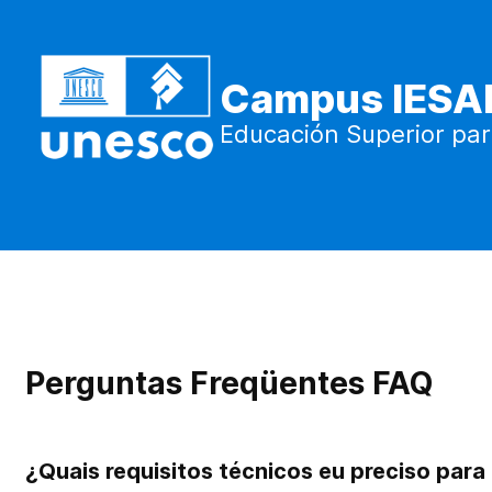
Salta al contenido principal
Campus IESA
Educación Superior par
Perguntas Freqüentes FAQ
¿Quais requisitos técnicos eu preciso para 