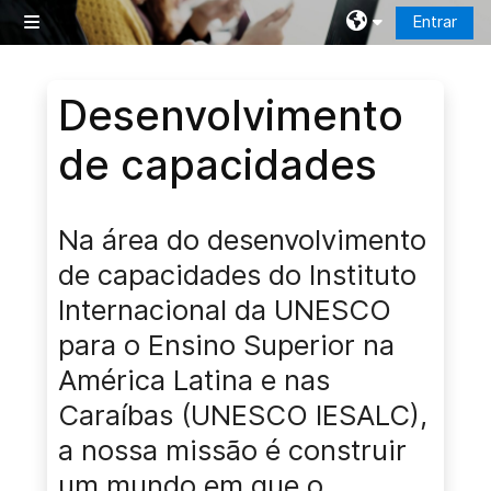
Ir para o conteúdo principal
Entrar
Painel lateral
Blocos
Desenvolvimento
de capacidades
Na área do desenvolvimento
de capacidades do Instituto
Internacional da UNESCO
para o Ensino Superior na
América Latina e nas
Caraíbas (UNESCO IESALC),
a nossa missão é construir
um mundo em que o