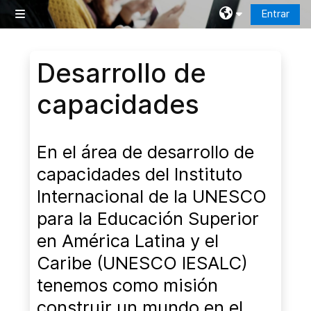
Salta al contenido principal
Entrar
Panel lateral
Bloques
Desarrollo de
capacidades
En el área de desarrollo de
capacidades del Instituto
Internacional de la UNESCO
para la Educación Superior
en América Latina y el
Caribe (UNESCO IESALC)
tenemos como misión
construir un mundo en el