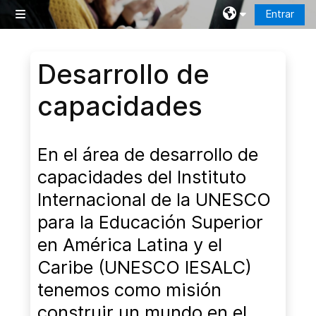
Salta al contenido principal
Entrar
Panel lateral
Bloques
Desarrollo de
capacidades
En el área de desarrollo de
capacidades del Instituto
Internacional de la UNESCO
para la Educación Superior
en América Latina y el
Caribe (UNESCO IESALC)
tenemos como misión
construir un mundo en el