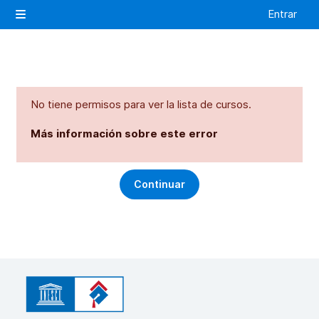
Salta al contenido principal
Entrar
Panel lateral
No tiene permisos para ver la lista de cursos.
Más información sobre este error
Continuar