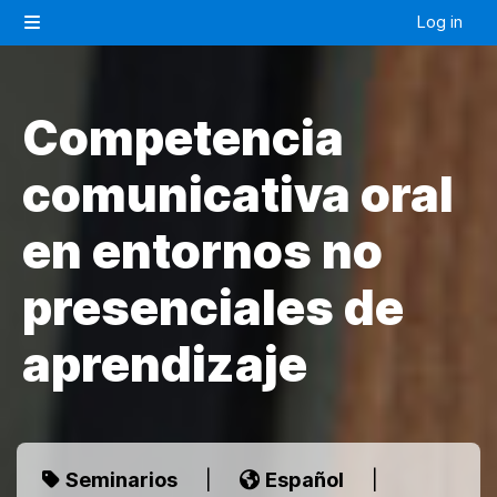
Skip to main content
Log in
Side panel
Competencia
comunicativa oral
en entornos no
presenciales de
aprendizaje
Seminarios
|
Español
|