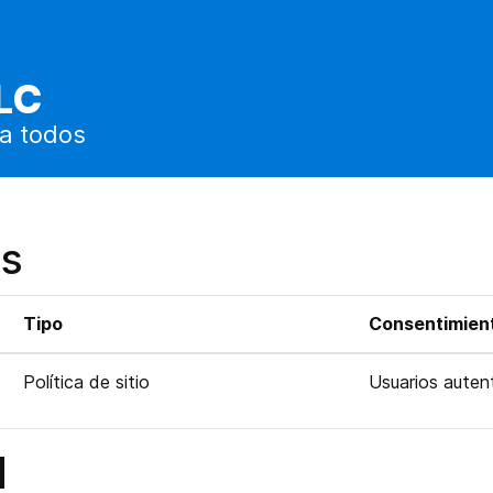
LC
a todos
as
Tipo
Consentimient
Política de sitio
Usuarios auten
d