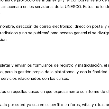
ciones de protocolo de Internet (IP), el comportamiento de n
e almacenará en los servidores de la UNESCO. Estos no lo ide
.
 nombre, dirección de correo electrónico, dirección postal y
estadísticos y no se publicará para acceso general ni se div
ción.
etar y enviar los formularios de registro y matriculación, el
, para la gestión propia de la plataforma, y con la finalidad
 servicios relacionados con los cursos.
os en aquellos casos en que expresamente se informe de ell
da por usted ya sea en su perfil o en foros, wikis y otras á