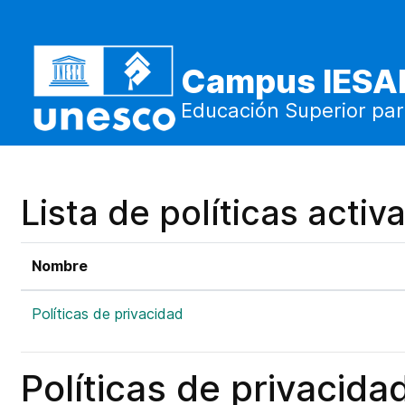
Salta al contenido principal
Campus IESA
Educación Superior par
Lista de políticas activ
Nombre
Políticas de privacidad
Políticas de privacida