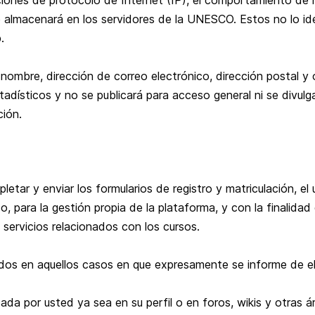
ciones de protocolo de Internet (IP), el comportamiento de n
e almacenará en los servidores de la UNESCO. Estos no lo ide
.
 nombre, dirección de correo electrónico, dirección postal y
estadísticos y no se publicará para acceso general ni se div
ción.
etar y enviar los formularios de registro y matriculación, el
, para la gestión propia de la plataforma, y con la finalidad
 servicios relacionados con los cursos.
os en aquellos casos en que expresamente se informe de ell
da por usted ya sea en su perfil o en foros, wikis y otras á