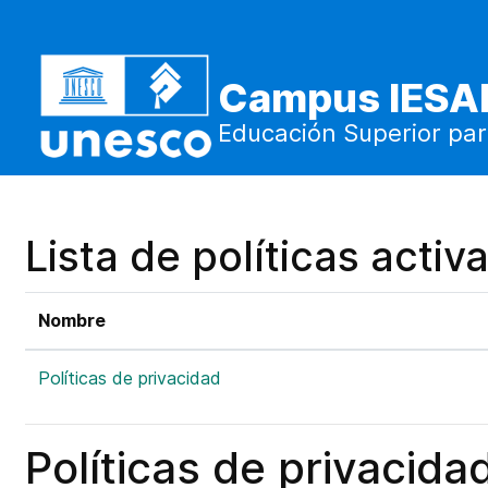
Salta al contenido principal
Campus IESA
Educación Superior par
Lista de políticas activ
Nombre
Políticas de privacidad
Políticas de privacida