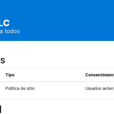
LC
a todos
as
Tipo
Consentimient
Política de sitio
Usuarios auten
d